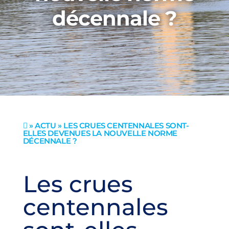
décennale ?
»
ACTU
» LES CRUES CENTENNALES SONT-

ELLES DEVENUES LA NOUVELLE NORME
DÉCENNALE ?
Les crues
centennales