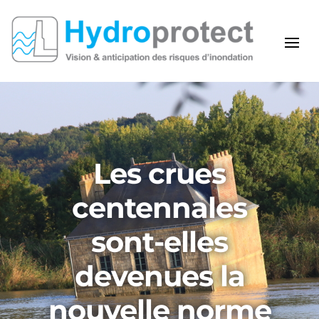
Les crues
centennales
sont-elles
devenues la
nouvelle norme