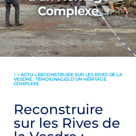
Complexe
»
ACTU
» RECONSTRUIRE SUR LES RIVES DE LA

VESDRE : TÉMOIGNAGES D’UN HÉRITAGE
COMPLEXE
Reconstruire
sur les Rives de