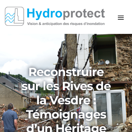
Reconstruire
sur les Rives de
la Vesdre :
Témoignages
d’un Héritage