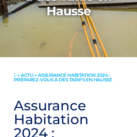
Hausse
»
ACTU
» ASSURANCE HABITATION 2024 :

PRÉPAREZ-VOUS À DES TARIFS EN HAUSSE
Assurance
Habitation
2024 :