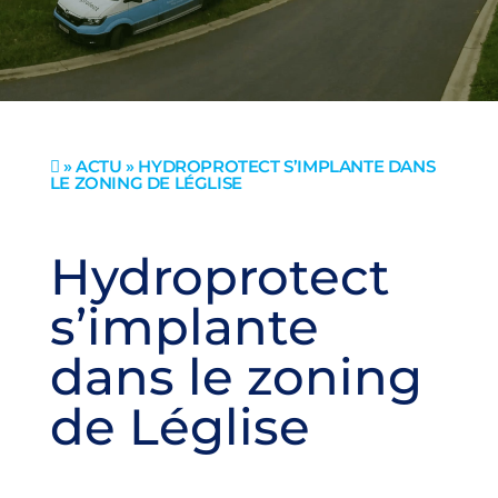
»
ACTU
» HYDROPROTECT S’IMPLANTE DANS

LE ZONING DE LÉGLISE
Hydroprotect
s’implante
dans le zoning
de Léglise